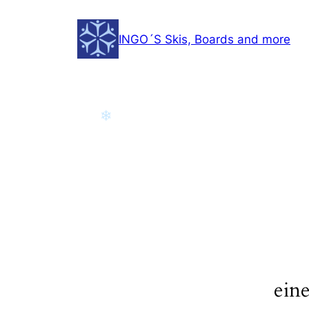
Zum
Inhalt
INGO´S Skis, Boards and more
springen
❄
ein