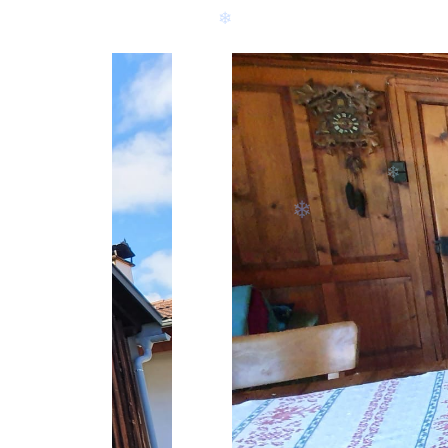
❄
❄
❄