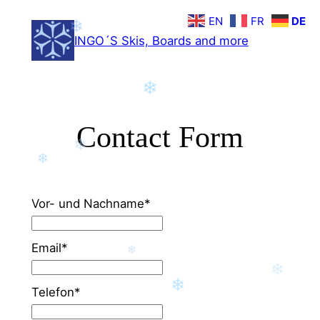
Zum
EN
FR
DE
❄
Inhalt
INGO´S Skis, Boards and more
springen
❄
Contact Form
❄
❄
Vor- und Nachname*
Email*
❄
❄
❄
Telefon*